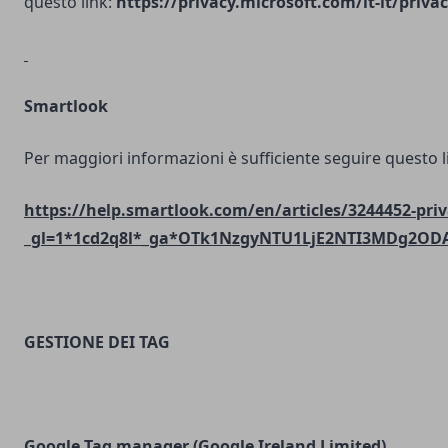
questo link:
https://privacy.microsoft.com/it-it/priv
Smartlook
Per maggiori informazioni è sufficiente seguire questo l
https://help.smartlook.com/en/articles/3244452-priv
_gl=1*1cd2q8l*_ga*OTk1NzgyNTU1LjE2NTI3MDg2O
GESTIONE DEI TAG
Google Tag manager (Google Ireland Limited)