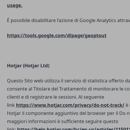
usage.
È possibile disabilitare l’azione di Google Analytics attrav
https://tools.google.com/dlpage/gaoptout
Hotjar (Hotjar Ltd)
Questo Sito web utilizza il servizio di statistica offerto d
consente al Titolare del Trattamento di monitorare le co
clienti e di registrare le sessioni. Al seguente
link
https://www.hotjar.com/privacy/do-not-track/
è 
Hotjar il componente aggiuntivo del browser per il Do n
maggiori informazioni è sufficiente seguire questo
link:
https://help.hotjar.com/hc/en-us/articles/11501